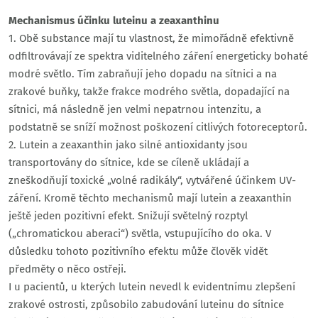
Mechanismus účinku luteinu a zeaxanthinu
1. Obě substance mají tu vlastnost, že mimořádně efektivně
odfiltrovávají ze spektra viditelného záření energeticky bohaté
modré světlo. Tím zabraňují jeho dopadu na sítnici a na
zrakové buňky, takže frakce modrého světla, dopadající na
sítnici, má následně jen velmi nepatrnou intenzitu, a
podstatně se sníží možnost poškození citlivých fotoreceptorů.
2. Lutein a zeaxanthin jako silné antioxidanty jsou
transportovány do sítnice, kde se cíleně ukládají a
zneškodňují toxické „volné radikály“, vytvářené účinkem UV-
záření. Kromě těchto mechanismů mají lutein a zeaxanthin
ještě jeden pozitivní efekt. Snižují světelný rozptyl
(„chromatickou aberaci“) světla, vstupujícího do oka. V
důsledku tohoto pozitivního efektu může člověk vidět
předměty o něco ostřeji.
I u pacientů, u kterých lutein nevedl k evidentnímu zlepšení
zrakové ostrosti, způsobilo zabudování luteinu do sítnice