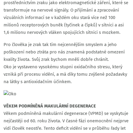
prostřednictvím zraku jako elektromagnetické záření, které se
transformuje na nervové signály. O přijímání a zpracování
vizuálních informací se v každém oku stará více než 100
milionů receptorových buněk (tyčinek a čípků) v sítnici a asi
1,6 milionu nervových vláken spojujících sítnici s mozkem.
Pro člověka je zrak tak tím nejcennějším smyslem a jeho
poškození nebo ztráta pro nás znamená podstatné omezení
kvality života. Svůj zrak bychom mněli dobře chránit.
Oko je vystaveno vysokému stupni oxidačního stresu, který
vzniká při procesu vidění, a má díky tomu zvýšené požadavky
na látky s antioxidačním účinkem.
VĚKEM PODMÍNĚNÁ MAKULÁRNÍ DEGENERACE
Věkem podmíněná makulární degenerace (VPMD) se vyskytuje
nejčastěji od 60. roku života. V časné fázi onemocnění nejprve
vidí člověk neostře. Tento deficit vidění se v průběhu řady let