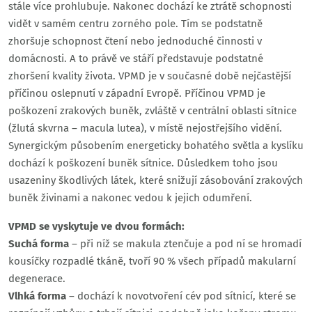
stále více prohlubuje. Nakonec dochází ke ztrátě schopnosti
vidět v samém centru zorného pole. Tím se podstatně
zhoršuje schopnost čtení nebo jednoduché činnosti v
domácnosti. A to právě ve stáří představuje podstatné
zhoršení kvality života. VPMD je v současné době nejčastější
příčinou oslepnutí v západní Evropě. Příčinou VPMD je
poškození zrakových buněk, zvláště v centrální oblasti sítnice
(žlutá skvrna – macula lutea), v místě nejostřejšího vidění.
Synergickým působením energeticky bohatého světla a kyslíku
dochází k poškození buněk sítnice. Důsledkem toho jsou
usazeniny škodlivých látek, které snižují zásobování zrakových
buněk živinami a nakonec vedou k jejich odumření.
VPMD se vyskytuje ve dvou formách:
Suchá forma
– při níž se makula ztenčuje a pod ní se hromadí
kousíčky rozpadlé tkáně, tvoří 90 % všech případů makularní
degenerace.
Vlhká forma
– dochází k novotvoření cév pod sítnicí, které se