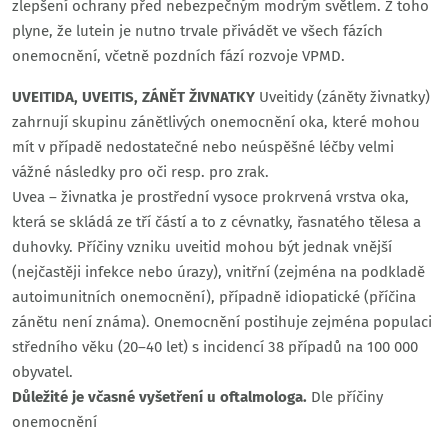
zlepšení ochrany před nebezpečným modrým světlem. Z toho
plyne, že lutein je nutno trvale přivádět ve všech fázích
onemocnění, včetně pozdních fází rozvoje VPMD.
UVEITIDA, UVEITIS, ZÁNĚT ŽIVNATKY
Uveitidy (záněty živnatky)
zahrnují skupinu zánětlivých onemocnění oka, které mohou
mít v případě nedostatečné nebo neúspěšné léčby velmi
vážné následky pro oči resp. pro zrak.
Uvea – živnatka je prostřední vysoce prokrvená vrstva oka,
která se skládá ze tří částí a to z cévnatky, řasnatého tělesa a
duhovky. Příčiny vzniku uveitid mohou být jednak vnější
(nejčastěji infekce nebo úrazy), vnitřní (zejména na podkladě
autoimunitních onemocnění), případně idiopatické (příčina
zánětu není známa). Onemocnění postihuje zejména populaci
středního věku (20–40 let) s incidencí 38 případů na 100 000
obyvatel.
Důležité je včasné vyšetření u oftalmologa.
Dle příčiny
onemocnění