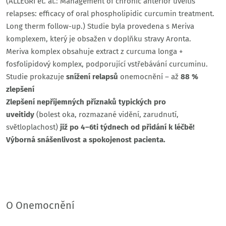
(ALLEGRI et. al.: Management of chronic anterior uveitis
relapses: efficacy of oral phospholipidic curcumin treatment.
Long therm follow-up.) Studie byla provedena s Meriva
komplexem, který je obsažen v doplňku stravy Aronta.
Meriva komplex obsahuje extract z curcuma longa +
fosfolipidový komplex, podporující vstřebávání curcuminu.
Studie prokazuje
snížení relapsů
onemocnění – až
88 %
zlepšení
Zlepšení nepříjemných příznaků typických pro
uveitidy
(bolest oka, rozmazané vidění, zarudnutí,
světloplachost)
již po 4–6ti týdnech od přidání k léčbě!
Výborná snášenlivost a spokojenost pacienta.
O Onemocnění