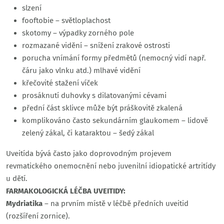
slzení
fooftobie – světloplachost
skotomy – výpadky zorného pole
rozmazané vidění – snížení zrakové ostrosti
porucha vnímání formy předmětů (nemocný vidí např.
čáru jako vlnku atd.) mlhavé vidění
křečovité stažení víček
prosáknutí duhovky s dilatovanými cévami
přední část sklivce může být práškovitě zkalená
komplikováno často sekundárním glaukomem – lidově
zelený zákal, či kataraktou – šedý zákal
Uveitída bývá často jako doprovodným projevem
revmatického onemocnění nebo juvenilní idiopatické artritídy
u dětí.
FARMAKOLOGICKÁ LÉČBA UVEITIDY:
Mydriatika
– na prvním místě v léčbě předních uveitid
(rozšíření zornice).