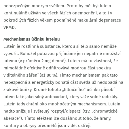
nebezpečným modrým světlem. Proto by měl být lutein
kontinuálně užíván ve všech fázích onemocnění, a to i v
pokročilých fázích věkem podmíněné makulární degenerace
VPMD.
Mechanismus účinku luteinu
Lutein je rostlinná substance, kterou si tělo samo nemůže
vytvořit. Bohužel potravou přijímáme jen nepatrné množství
luteinu (v průměru 2 mg denně). Lutein má tu vlastnost, že
mimořádně efektivně odfiltrovává modrou část spektra
viditelného záření (až 80 %). Tímto mechanismem pak tato
nebezpečná a energeticky bohatá část světla už nedopadá na
zrakové buňky. Kromě tohoto „filtračního“ účinku působí
lutein také jako silný antioxidant, který váže volné radikály.
Lutein tedy chrání oko mnohočetným mechanismem. Lutein
nadto snižuje i světelný rozptyl/disperzi (tzv. „chromatické
aberace“). Tímto efektem lze dosáhnout toho, že hrany,
kontury a obrysy předmětů jsou vidět ostřeji.