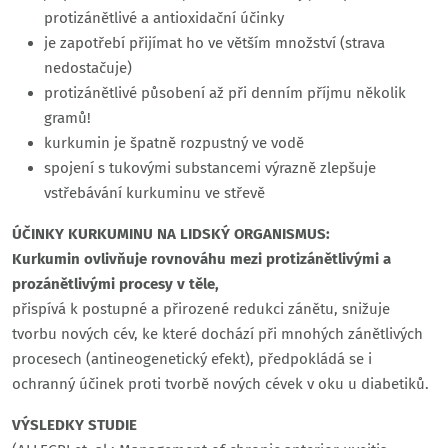
protizánětlivé a antioxidační účinky
je zapotřebí přijímat ho ve větším množství (strava
nedostačuje)
protizánětlivé působení až při denním příjmu několik
gramů!
kurkumin je špatně rozpustný ve vodě
spojení s tukovými substancemi výrazně zlepšuje
vstřebávání kurkuminu ve střevě
ÚČINKY KURKUMINU NA LIDSKÝ ORGANISMUS:
Kurkumin ovlivňuje rovnováhu mezi protizánětlivými a
prozánětlivými procesy v těle,
přispívá k postupné a přirozené redukci zánětu, snižuje
tvorbu nových cév, ke které dochází při mnohých zánětlivých
procesech (antineogenetický efekt), předpokládá se i
ochranný účinek proti tvorbě nových cévek v oku u diabetiků.
VÝSLEDKY STUDIE