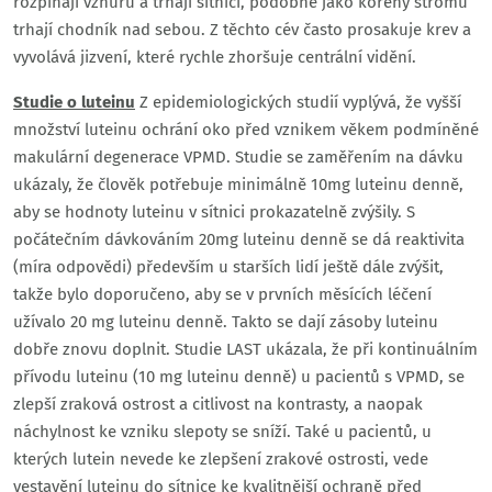
rozpínají vzhůru a trhají sítnici, podobně jako kořeny stromu
trhají chodník nad sebou. Z těchto cév často prosakuje krev a
vyvolává jizvení, které rychle zhoršuje centrální vidění.
Studie o luteinu
Z epidemiologických studií vyplývá, že vyšší
množství luteinu ochrání oko před vznikem věkem podmíněné
makulární degenerace VPMD. Studie se zaměřením na dávku
ukázaly, že člověk potřebuje minimálně 10mg luteinu denně,
aby se hodnoty luteinu v sítnici prokazatelně zvýšily. S
počátečním dávkováním 20mg luteinu denně se dá reaktivita
(míra odpovědi) především u starších lidí ještě dále zvýšit,
takže bylo doporučeno, aby se v prvních měsících léčení
užívalo 20 mg luteinu denně. Takto se dají zásoby luteinu
dobře znovu doplnit. Studie LAST ukázala, že při kontinuálním
přívodu luteinu (10 mg luteinu denně) u pacientů s VPMD, se
zlepší zraková ostrost a citlivost na kontrasty, a naopak
náchylnost ke vzniku slepoty se sníží. Také u pacientů, u
kterých lutein nevede ke zlepšení zrakové ostrosti, vede
vestavění luteinu do sítnice ke kvalitnější ochraně před