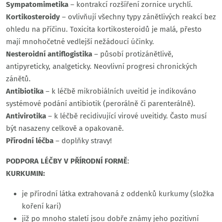
Sympatomimetika
– kontrakcí rozšíření zornice urychlí.
Kortikosteroidy
– ovlivňují všechny typy zánětlivých reakcí bez
ohledu na příčinu. Toxicita kortikosteroidů je malá, přesto
mají mnohočetné vedlejší nežádoucí účinky.
Nesteroidní antiflogistika
– působí protizánětlivě,
antipyreticky, analgeticky. Neovlivní progresi chronických
zánětů.
Antibiotika
– k léčbě mikrobiálních uveitid je indikováno
systémové podání antibiotik (perorálně či parenterálně).
Antivirotika
– k léčbě recidivující virové uveitidy. Často musí
být nasazeny celkově a opakovaně.
Přírodní léčba
– doplňky stravy!
PODPORA LÉČBY V PŘÍRODNÍ FORMĚ
:
KURKUMIN:
je přírodní látka extrahovaná z oddenků kurkumy (složka
koření kari)
již po mnoho staletí jsou dobře známy jeho pozitivní