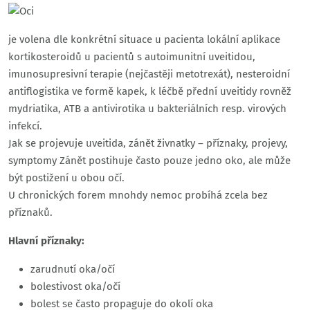
je volena dle konkrétní situace u pacienta lokální aplikace
kortikosteroidů u pacientů s autoimunitní uveitidou,
imunosupresivní terapie (nejčastěji metotrexát), nesteroidní
antiflogistika ve formě kapek, k léčbě přední uveitidy rovněž
mydriatika, ATB a antivirotika u bakteriálních resp. virových
infekcí.
Jak se projevuje uveitida, zánět živnatky – příznaky, projevy,
symptomy Zánět postihuje často pouze jedno oko, ale může
být postižení u obou očí.
U chronických forem mnohdy nemoc probíhá zcela bez
příznaků.
Hlavní příznaky:
zarudnutí oka/očí
bolestivost oka/očí
bolest se často propaguje do okolí oka