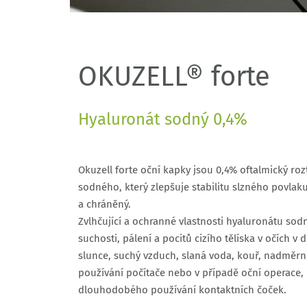
OKUZELL® forte
Hyaluronát sodný 0,4%
Okuzell forte oční kapky jsou 0,4% oftalmický r
sodného, který zlepšuje stabilitu slzného povlak
a chráněný.
Zvlhčující a ochranné vlastnosti hyaluronátu sod
suchosti, pálení a pocitů cizího tělíska v očích v 
slunce, suchý vzduch, slaná voda, kouř, nadměrné
používání počítače nebo v případě oční operace, 
dlouhodobého používání kontaktních čoček.