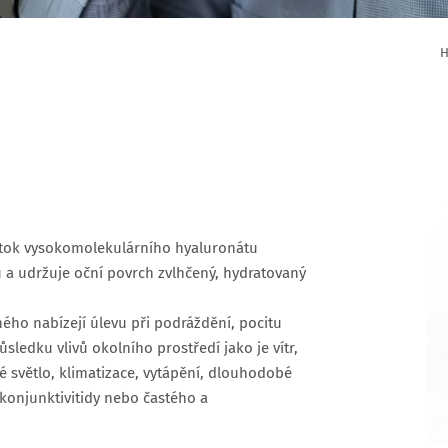
oztok vysokomolekulárního hyaluronátu
u a udržuje oční povrch zvlhčený, hydratovaný
ného nabízejí úlevu při podráždění, pocitu
důsledku vlivů okolního prostředí jako je vítr,
 světlo, klimatizace, vytápění, dlouhodobé
konjunktivitidy nebo častého a