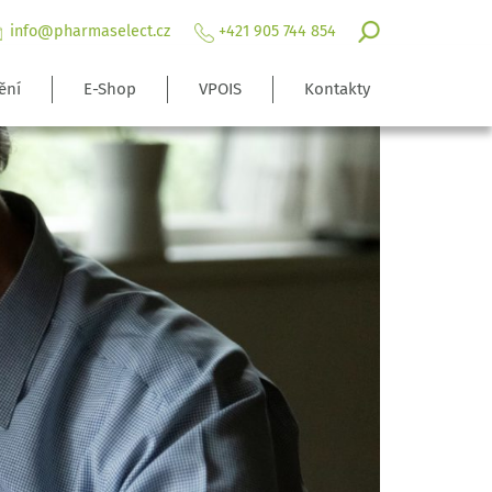
info@pharmaselect.cz
+421 905 744 854
ění
E-Shop
VPOIS
Kontakty