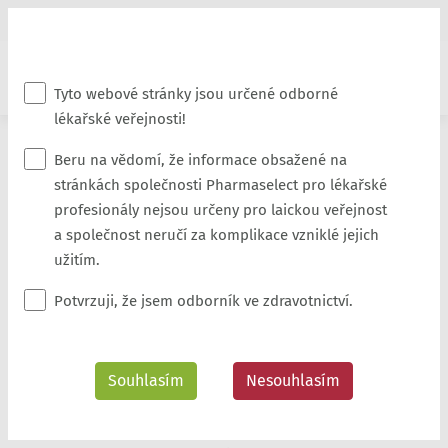
Tyto webové stránky jsou určené odborné
lékařské veřejnosti!
Beru na vědomí, že informace obsažené na
stránkách společnosti Pharmaselect pro lékařské
profesionály nejsou určeny pro laickou veřejnost
a společnost neručí za komplikace vzniklé jejich
Otázky?
užitím.
Snažíme se Vám
odpovědět okamžitě.
Potvrzuji, že jsem odborník ve zdravotnictví.
info@pharmaselect.cz
Souhlasím
Nesouhlasím
Společnost